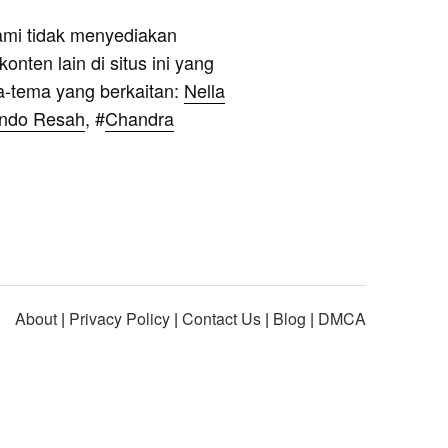
ami tidak menyediakan
onten lain di situs ini yang
a-tema yang berkaitan:
Nella
ondo Resah
, #
Chandra
About
|
Privacy Policy
|
Contact Us
|
Blog
|
DMCA