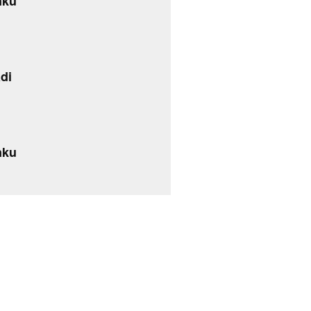
nku
di
nku