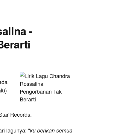
alina -
erarti
pada
lu)
 Star Records.
ari lagunya: "
ku berikan semua