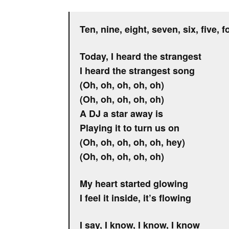
Ten, nine, eight, seven, six, five, f
Today, I heard the strangest
I heard the strangest song
(Oh, oh, oh, oh, oh)
(Oh, oh, oh, oh, oh)
A DJ a star away is
Playing it to turn us on
(Oh, oh, oh, oh, oh, hey)
(Oh, oh, oh, oh, oh)
My heart started glowing
I feel it inside, it’s flowing
I say, I know, I know, I know