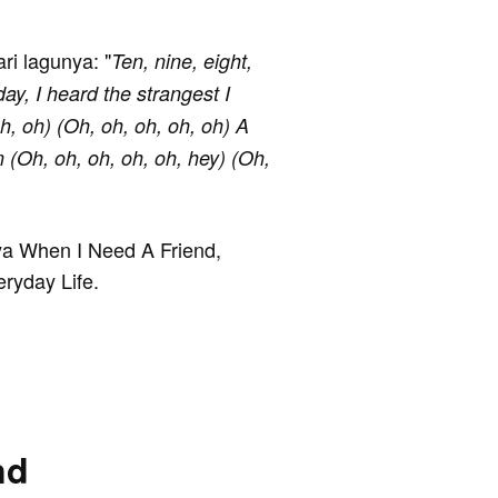
ari lagunya: "
Ten, nine, eight,
day, I heard the strangest I
h, oh) (Oh, oh, oh, oh, oh) A
n (Oh, oh, oh, oh, oh, hey) (Oh,
nya When I Need A Friend,
ryday Life.
nd