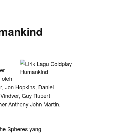
umankind
er
 oleh
, Jon Hopkins, Daniel
Vindver, Guy Rupert
her Anthony John Martin,
The Spheres yang