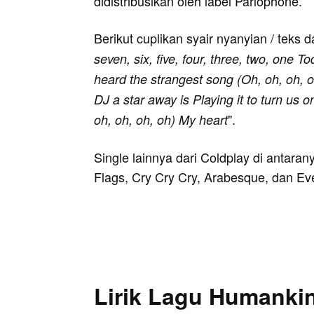
didistribusikan oleh label Parlophone.
Berikut cuplikan syair nyanyian / teks d
seven, six, five, four, three, two, one To
heard the strangest song (Oh, oh, oh, o
DJ a star away is Playing it to turn us o
".
oh, oh, oh, oh) My heart
Single lainnya dari Coldplay di antara
Flags, Cry Cry Cry, Arabesque, dan Eve
Lirik Lagu Humanki