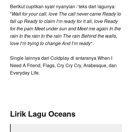
Berikut cuplikan syair nyanyian / teks dari lagunya:
"
Wait for your call, love The call never came Ready to
fall up Ready to claim I’m ready for it all, love Ready
for the pain Meet under sun and Meet me again In the
rain In the rain In the rain The rain Behind the walls,
love I’m trying to change And I’m ready
".
Single lainnya dari Coldplay di antaranya When I
Need A Friend, Flags, Cry Cry Cry, Arabesque, dan
Everyday Life.
Lirik Lagu Oceans