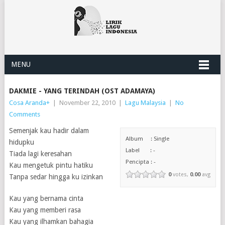
MENU
DAKMIE - YANG TERINDAH (OST ADAMAYA)
Cosa Aranda
+
|
November 22, 2010
|
Lagu Malaysia
|
No
Comments
Semenjak kau hadir dalam
Album : Single
hidupku
Label : -
Tiada lagi keresahan
Pencipta : -
Kau mengetuk pintu hatiku
0
votes,
0.00
avg
Tanpa sedar hingga ku izinkan
Kau yang bernama cinta
Kau yang memberi rasa
Kau yang ilhamkan bahagia