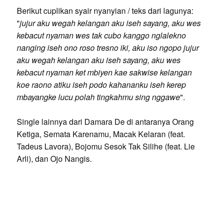
Berikut cuplikan syair nyanyian / teks dari lagunya:
"
jujur aku wegah kelangan aku iseh sayang, aku wes
kebacut nyaman wes tak cubo kanggo nglalekno
nanging iseh ono roso tresno iki, aku iso ngopo jujur
aku wegah kelangan aku iseh sayang, aku wes
kebacut nyaman ket mbiyen kae sakwise kelangan
koe raono atiku iseh podo kahananku iseh kerep
mbayangke lucu polah tingkahmu sing nggawe
".
Single lainnya dari Damara De di antaranya Orang
Ketiga, Semata Karenamu, Macak Kelaran (feat.
Tadeus Lavora), Bojomu Sesok Tak Silihe (feat. Lie
Arli), dan Ojo Nangis.