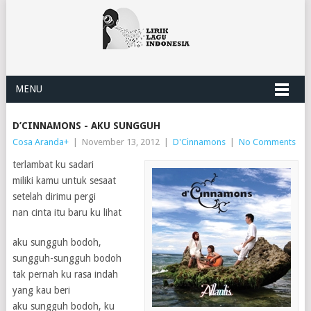
MENU
D’CINNAMONS - AKU SUNGGUH
Cosa Aranda
+
|
November 13, 2012
|
D'Cinnamons
|
No Comments
terlambat ku sadari
miliki kamu untuk sesaat
setelah dirimu pergi
nan cinta itu baru ku lihat
aku sungguh bodoh,
sungguh-sungguh bodoh
tak pernah ku rasa indah
yang kau beri
aku sungguh bodoh, ku