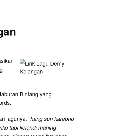
ngan
asikan
ng
rtaburan Bintang yang
ords.
ari lagunya: "
hang sun karepno
iko tapi kelendi maning