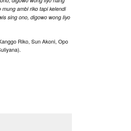
g ono, digowo wong liyo hang
 mung ambi riko tapi kelendi
wis sing ono, digowo wong liyo
 Kanggo Riko, Sun Akoni, Opo
Suliyana).