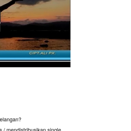
Kelangan?
 / mendistribusikan single