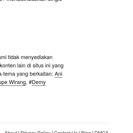
ami tidak menyediakan
onten lain di situs ini yang
a-tema yang berkaitan:
Ani
tupe Wirang
, #
Demy
About
|
Privacy Policy
|
Contact Us
|
Blog
|
DMCA