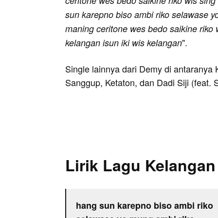
ceritone wes bedo saikine riko wis sin
sun karepno biso ambi riko selawase yo
maning ceritone wes bedo saikine riko 
".
kelangan isun iki wis kelangan
Single lainnya dari Demy di antaranya
Sanggup, Ketaton, dan Dadi Siji (feat. 
Lirik Lagu Kelangan
hang sun karepno biso ambi riko