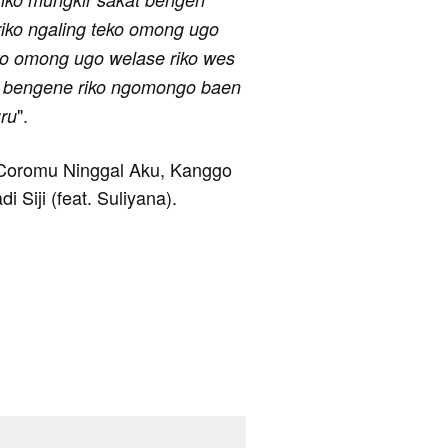
iko ngaling teko omong ugo
teko omong ugo welase riko wes
n bengene riko ngomongo baen
".
uru
a Coromu Ninggal Aku, Kanggo
Siji (feat. Suliyana).