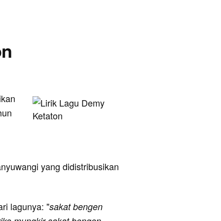
on
ikan
hun
anyuwangi yang didistribusikan
ari lagunya: "
sakat bengen
riko mungkir sakat bengen