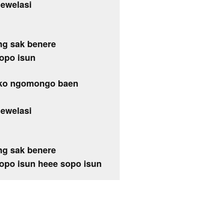
gewelasi
ng sak benere
opo isun
iko ngomongo baen
gewelasi
ng sak benere
opo isun heee sopo isun