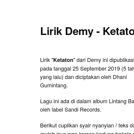
Lirik Demy - Ketat
Lirik "
" dari Demy ini dipublikas
Ketaton
pada tanggal 25 September 2019 (5 ta
yang lalu) dan diciptakan oleh Dhani
Gumintang.
Lagu ini ada di dalam album Lintang B
oleh label Sandi Records.
Berikut cuplikan syair nyanyian / teks d
muloh isun wes keroso kadung bakale 