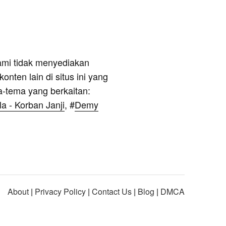
ami tidak menyediakan
onten lain di situs ini yang
a-tema yang berkaitan:
a - Korban Janji
, #
Demy
About
|
Privacy Policy
|
Contact Us
|
Blog
|
DMCA