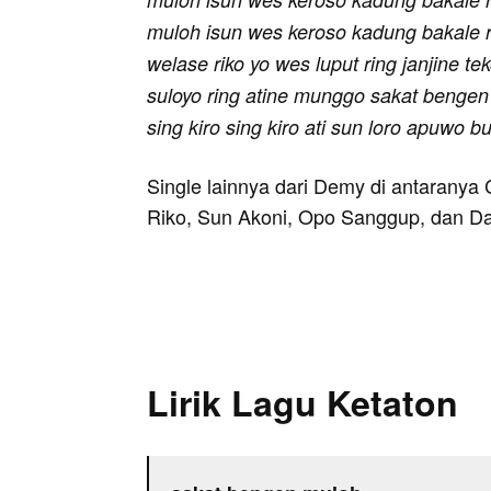
muloh isun wes keroso kadung bakale r
welase riko yo wes luput ring janjine 
suloyo ring atine munggo sakat benge
sing kiro sing kiro ati sun loro apuwo b
Single lainnya dari Demy di antarany
Riko, Sun Akoni, Opo Sanggup, dan Dadi 
Lirik Lagu Ketaton