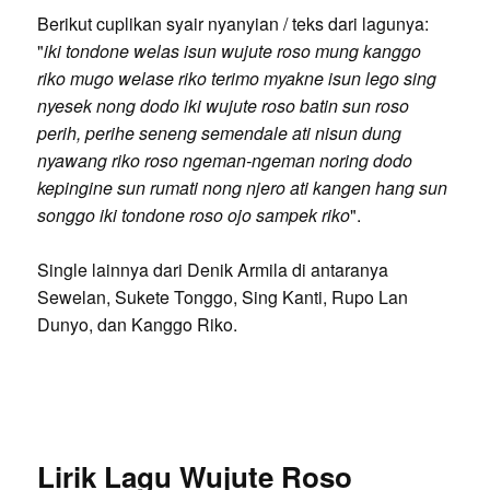
Berikut cuplikan syair nyanyian / teks dari lagunya:
"
iki tondone welas isun wujute roso mung kanggo
riko mugo welase riko terimo myakne isun lego sing
nyesek nong dodo iki wujute roso batin sun roso
perih, perihe seneng semendale ati nisun dung
nyawang riko roso ngeman-ngeman noring dodo
kepingine sun rumati nong njero ati kangen hang sun
songgo iki tondone roso ojo sampek riko
".
Single lainnya dari Denik Armila di antaranya
Sewelan, Sukete Tonggo, Sing Kanti, Rupo Lan
Dunyo, dan Kanggo Riko.
Lirik Lagu Wujute Roso