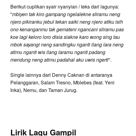
Berikut cuplikan syair nyanyian / teks dari lagunya:
"
mbiyen tak kiro gampang ngelalekne sliramu neng
njero pikiranku jebul tekan saiki neng njero atiku isih
ono kenanganmu tak gemateni ngancani sliramu pas
koe lagi keloro loro disia siakne karo wong sing tau
mbok sayangi neng sandingku nganti ilang lara neng
atimu nganti wis ilang laramu nganti padang
mendung neng atimu padahal aku uwis ngerti
".
Single lainnya dari Denny Caknan di antaranya
Pelanggaran, Salam Tresno, Mblebes (feat. Yeni
Inka), Nemu, dan Taman Jurug.
Lirik Lagu Gampil