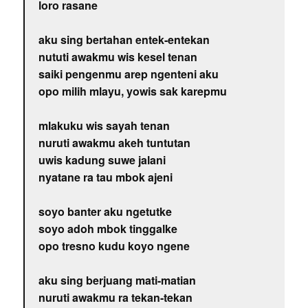
loro rasane
aku sing bertahan entek-entekan
nututi awakmu wis kesel tenan
saiki pengenmu arep ngenteni aku
opo milih mlayu, yowis sak karepmu
mlakuku wis sayah tenan
nuruti awakmu akeh tuntutan
uwis kadung suwe jalani
nyatane ra tau mbok ajeni
soyo banter aku ngetutke
soyo adoh mbok tinggalke
opo tresno kudu koyo ngene
aku sing berjuang mati-matian
nuruti awakmu ra tekan-tekan