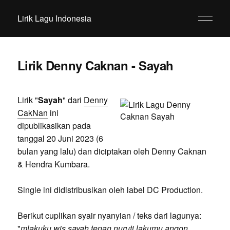
Lirik Lagu Indonesia
Lirik Denny Caknan - Sayah
Lirik "
Sayah
" dari
Denny
CakNan
ini
dipublikasikan pada
tanggal 20 Juni 2023 (6
bulan yang lalu) dan diciptakan oleh Denny Caknan
& Hendra Kumbara.
Single ini didistribusikan oleh label DC Production.
Berikut cuplikan syair nyanyian / teks dari lagunya:
"
mlakuku wis sayah tenan nuruti lakumu angon