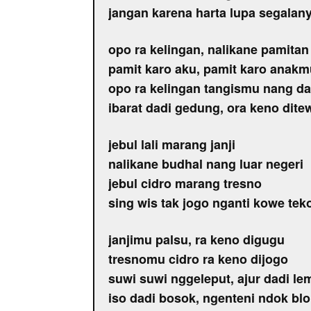
jangan karena harta lupa segalan
opo ra kelingan, nalikane pamitan
pamit karo aku, pamit karo anakm
opo ra kelingan tangismu nang d
ibarat dadi gedung, ora keno dite
jebul lali marang janji
nalikane budhal nang luar negeri
jebul cidro marang tresno
sing wis tak jogo nganti kowe tek
janjimu palsu, ra keno digugu
tresnomu cidro ra keno dijogo
suwi suwi nggeleput, ajur dadi le
iso dadi bosok, ngenteni ndok bl