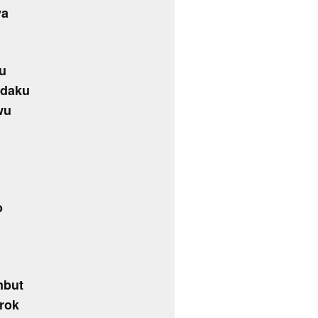
ya
u
adaku
wu
o
mbut
orok