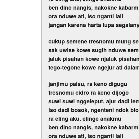
ben dino nangis, nakokne kabarm
ora nduwe ati, iso nganti lali
jangan karena harta lupa segalan
cukup semene tresnomu mung s
sak uwise kowe sugih nduwe se
jaluk pisahan kowe njaluk pisaha
tego-tegone kowe ngejur ati dala
janjimu palsu, ra keno digugu
tresnomu cidro ra keno dijogo
suwi suwi nggeleput, ajur dadi le
iso dadi bosok, ngenteni ndok bl
ra eling aku, elinge anakmu
ben dino nangis, nakokne kabarm
ora nduwe ati, iso nganti lali