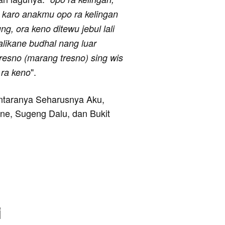
t karo anakmu opo ra kelingan
g, ora keno ditewu jebul lali
 nalikane budhal nang luar
 tresno (marang tresno) sing wis
".
 ra keno
 antaranya Seharusnya Aku,
e, Sugeng Dalu, dan Bukit
i