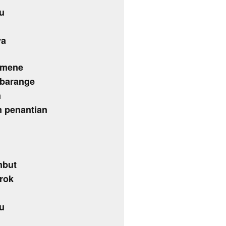
u
ya
emene
mbarange
n
m penantian
mbut
orok
u