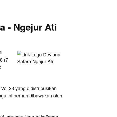
a - Ngejur Ati
ni
8 (7
o
Vol 23 yang didistribusikan
agu ini pernah dibawakan oleh
ari lagunya: "
opo ra kelingan,