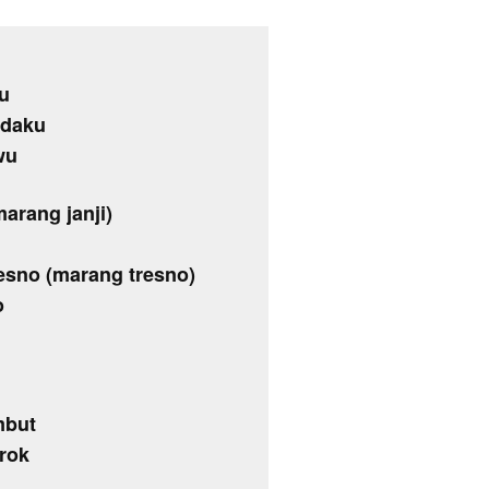
u
adaku
wu
(marang janji)
resno (marang tresno)
o
mbut
orok