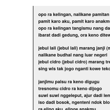
opo ra kelingan, nalikane pamitan
pamit karo aku, pamit karo anakm
opo ra kelingan tangismu nang d
ibarat dadi gedung, ora keno dite
jebul lali (jebul lali) marang janji 
nalikane budhal nang luar negeri
jebul cidro (jebul cidro) marang t
sing wis tak jogo nganti kowe tek
janjimu palsu ra keno digugu
tresnomu cidro ra keno dijogo
suwi suwi nggeleput, ajur dadi le
iso dadi bosok, ngenteni ndok bl
ra eling aku, elinge anakmu