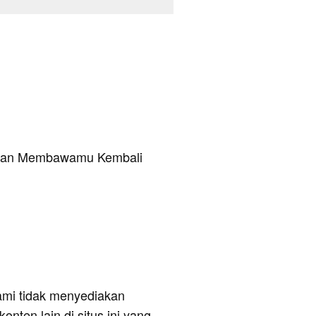
 Kan Membawamu Kembali
ami tidak menyediakan
onten lain di situs ini yang