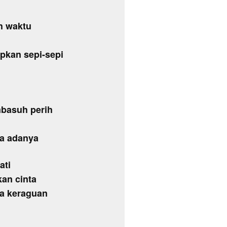
h waktu
apkan sepi-sepi
mbasuh perih
pa adanya
ati
an cinta
da keraguan