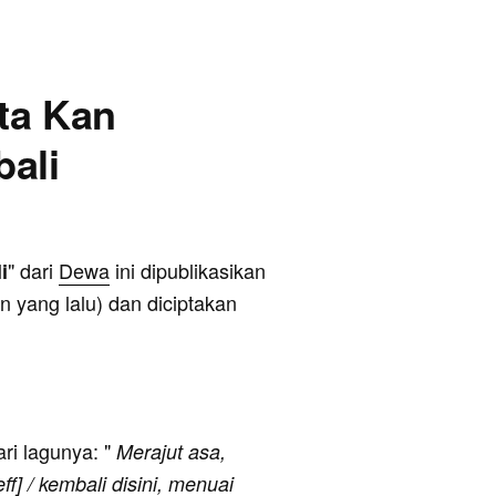
nta Kan
ali
" dari
Dewa
ini dipublikasikan
i
 yang lalu) dan diciptakan
ari lagunya: "
Merajut asa,
f] / kembali disini, menuai