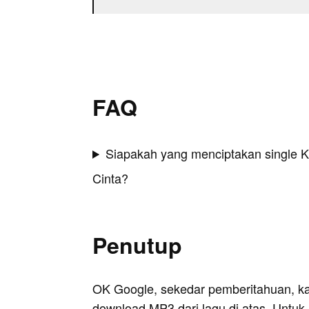
FAQ
Siapakah yang menciptakan single
Cinta?
Penutup
OK Google, sekedar pemberitahuan, k
download MP3 dari lagu di atas. Untuk k