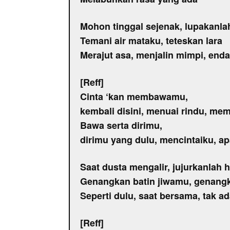
Mohon tinggal sejenak, lupakanla
Temani air mataku, teteskan lara
Merajut asa, menjalin mimpi, end
[Reff]
Cinta ‘kan membawamu,
kembali disini, menuai rindu, me
Bawa serta dirimu,
dirimu yang dulu, mencintaiku, a
Saat dusta mengalir, jujurkanlah h
Genangkan batin jiwamu, genangk
Seperti dulu, saat bersama, tak a
[Reff]