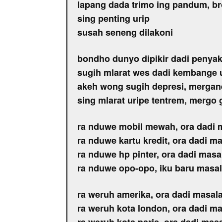
lapang dada trimo ing pandum, br
sing penting urip
susah seneng dilakoni
bondho dunyo dipikir dadi penyak
sugih mlarat wes dadi kembange 
akeh wong sugih depresi, mergane
sing mlarat uripe tentrem, mergo
ra nduwe mobil mewah, ora dadi 
ra nduwe kartu kredit, ora dadi m
ra nduwe hp pinter, ora dadi masa
ra nduwe opo-opo, iku baru masa
ra weruh amerika, ora dadi masal
ra weruh kota london, ora dadi m