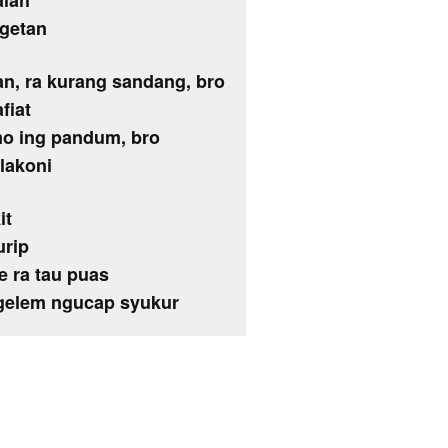
alah
ngetan
an, ra kurang sandang, bro
fiat
imo ing pandum, bro
lakoni
it
urip
 ra tau puas
 gelem ngucap syukur