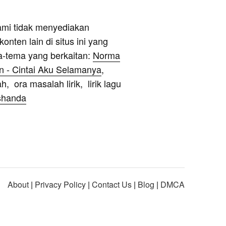
ami tidak menyediakan
onten lain di situs ini yang
a-tema yang berkaitan:
Norma
en - Cintai Aku Selamanya
,
h, ora masalah lirik, lirik lagu
shanda
About
|
Privacy Policy
|
Contact Us
|
Blog
|
DMCA