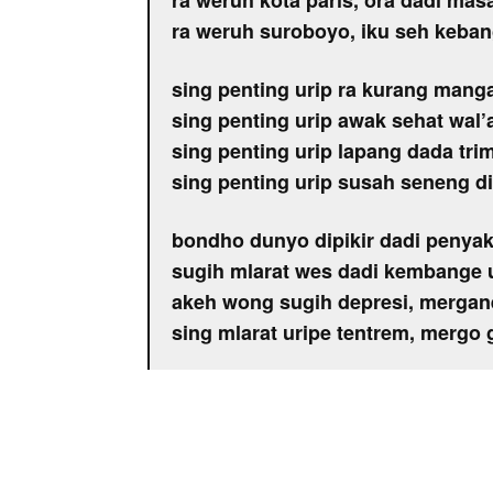
ra weruh kota paris, ora dadi mas
ra weruh suroboyo, iku seh keba
sing penting urip ra kurang mang
sing penting urip awak sehat wal’a
sing penting urip lapang dada tr
sing penting urip susah seneng di
bondho dunyo dipikir dadi penyak
sugih mlarat wes dadi kembange 
akeh wong sugih depresi, mergane
sing mlarat uripe tentrem, mergo