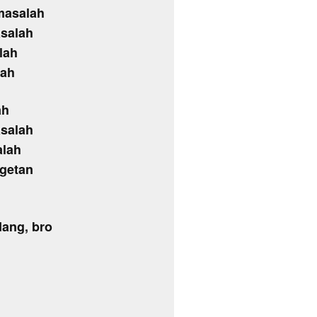
masalah
asalah
lah
lah
ah
asalah
alah
ngetan
dang, bro