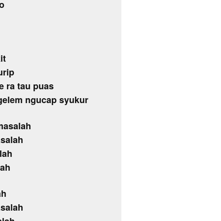
o
it
urip
 ra tau puas
 gelem ngucap syukur
masalah
asalah
lah
lah
ah
asalah