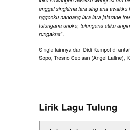
luku sawangen awakku wengi iki ora bi
enggal singkirna lara sing ana awakku
nggonku nandang lara lara jalarane tr
tulungana uripku, tulungana atiku angi
".
rungakna
Single lainnya dari Didi Kempot di ant
Sopo, Tresno Sepisan (Angel Laline), 
Lirik Lagu Tulung