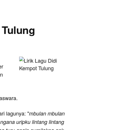
- Tulung
er
an
gaswara.
ari lagunya: "
mbulan mbulan
ngana uripku lintang lintang