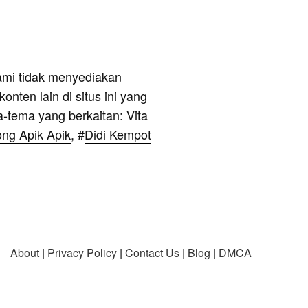
ami tidak menyediakan
onten lain di situs ini yang
a-tema yang berkaitan:
Vita
ong Apik Apik
, #
Didi Kempot
About
|
Privacy Policy
|
Contact Us
|
Blog
|
DMCA