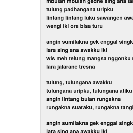
mbulan mbulan gedhe sing ana lan
tulung padhangana uripku
lintang lintang luku sawangen aw
wengi iki ora bisa turu
angin sumilakna gek enggal singk
lara sing ana awakku iki
wis meh telung mangsa nggonku 
lara jalarane tresna
tulung, tulungana awakku
tulungana uripku, tulungana atiku
angin lintang bulan rungakna
rungakna suaraku, rungakna tangi
angin sumilakna gek enggal singk
lara sing ana awakku iki