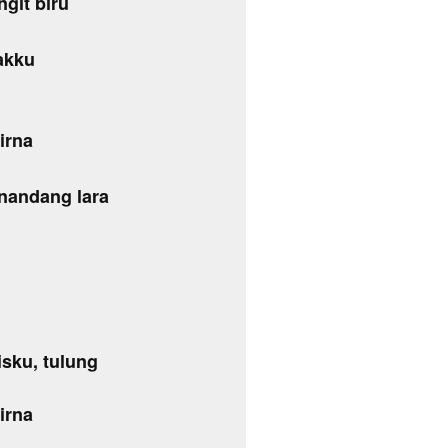
git biru
akku
irna
nandang lara
sku, tulung
irna