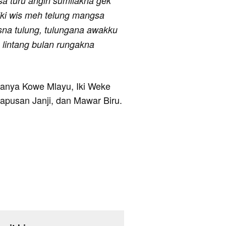
sa turu angin sumilakna gek
 iki wis meh telung mangsa
esna tulung, tulungana awakku
n lintang bulan rungakna
aranya Kowe Mlayu, Iki Weke
Kapusan Janji, dan Mawar Biru.