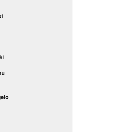
ki
ki
mu
gelo