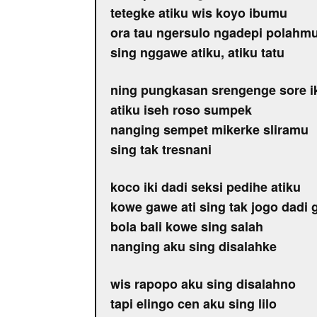
tetegke atiku wis koyo ibumu
ora tau ngersulo ngadepi polahm
sing nggawe atiku, atiku tatu
ning pungkasan srengenge sore i
atiku iseh roso sumpek
nanging sempet mikerke sliramu
sing tak tresnani
koco iki dadi seksi pedihe atiku
kowe gawe ati sing tak jogo dadi 
bola bali kowe sing salah
nanging aku sing disalahke
wis rapopo aku sing disalahno
tapi elingo cen aku sing lilo