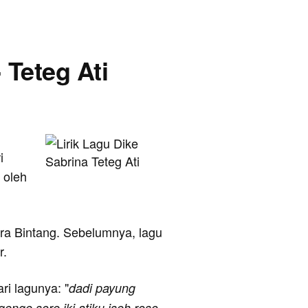
- Teteg Ati
i
 oleh
uara Bintang. Sebelumnya, lagu
r.
ari lagunya: "
dadi payung
enge sore iki atiku iseh roso