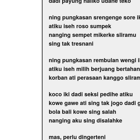
dadi payung naliko udane teko
ning pungkasan srengenge sore i
atiku iseh roso sumpek
nanging sempet mikerke sliramu
sing tak tresnani
ning pungkasan rembulan wengi i
atiku iseh milih berjuang bertahan
korban ati perasaan kanggo slira
koco iki dadi seksi pedihe atiku
kowe gawe ati sing tak jogo dadi 
bola bali kowe sing salah
nanging aku sing disalahke
mas, perlu dingerteni