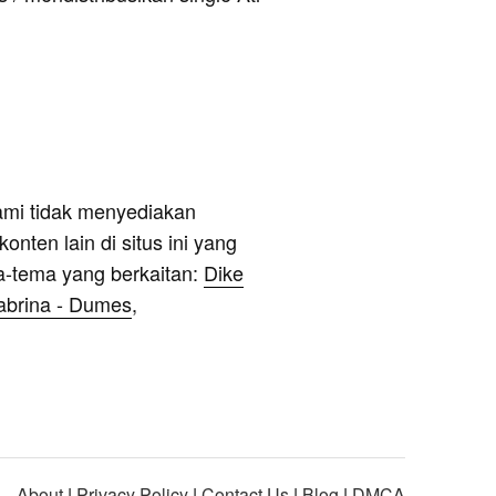
ami tidak menyediakan
onten lain di situs ini yang
a-tema yang berkaitan:
Dike
abrina - Dumes
,
About
|
Privacy Policy
|
Contact Us
|
Blog
|
DMCA