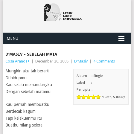
MENU
D’MASIV - SEBELAH MATA
Cosa Aranda
+
|
December 20, 2008
|
D'Masiv
|
4 Comments
Mungkin aku tak berarti
Album : Single
Di hidupmu
Label : -
Kau selalu memandangku
Pencipta : -
Dengan sebelah matamu
1
vote,
5.00
avg
Kau pernah membuatku
Berdecak kagum
Tapi kelakuanmu itu
Buatku hilang selera