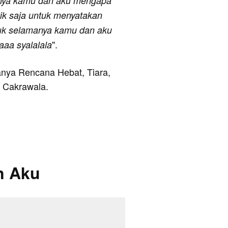
anya kamu dan aku mengapa
ik saja untuk menyatakan
uk selamanya kamu dan aku
".
 aaa syalalala
ranya Rencana Hebat, Tiara,
 Cakrawala.
n Aku