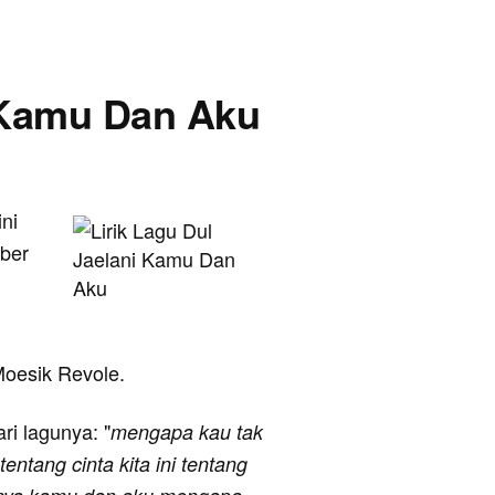
- Kamu Dan Aku
ini
mber
n
 Moesik Revole.
ari lagunya: "
mengapa kau tak
ntang cinta kita ini tentang