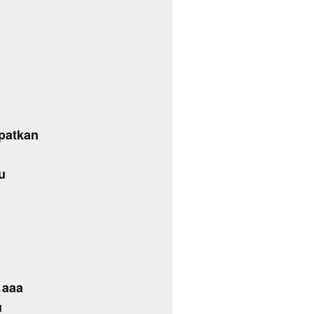
patkan
u
a aaa
u