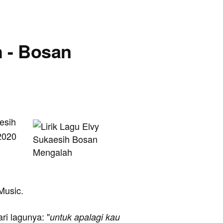
h - Bosan
aesih
 2020
 Music.
ari lagunya: "
untuk apalagi kau