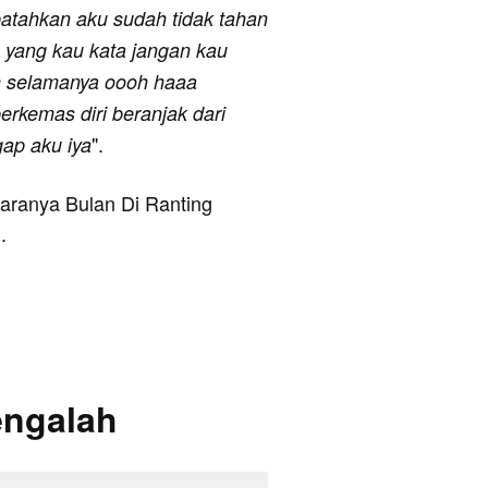
patahkan aku sudah tidak tahan
a yang kau kata jangan kau
h selamanya oooh haaa
erkemas diri beranjak dari
".
ap aku iya
ntaranya Bulan Di Ranting
.
engalah