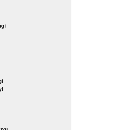
ngi
gi
yi
nya