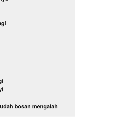
ngi
gi
yi
sudah bosan mengalah