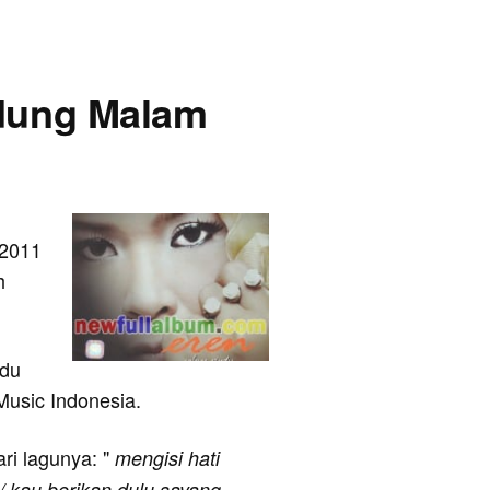
ndung Malam
 2011
h
ndu
 Music Indonesia.
ari lagunya: "
mengisi hati
 / kau berikan dulu sayang