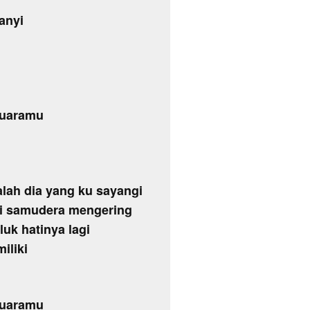
anyi
suaramu
alah dia yang ku sayangi
ai samudera mengering
uk hatinya lagi
iliki
suaramu