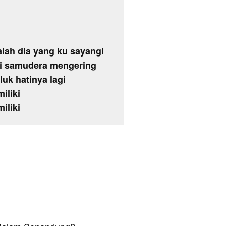
alah dia yang ku sayangi
ai samudera mengering
uk hatinya lagi
iliki
iliki