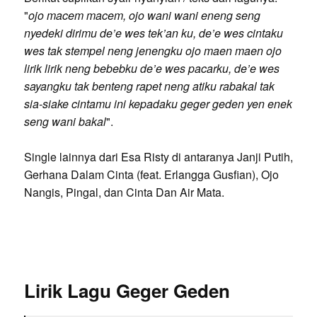
"
ojo macem macem, ojo wani wani eneng seng
nyedeki dirimu de’e wes tek’an ku, de’e wes cintaku
wes tak stempel neng jenengku ojo maen maen ojo
lirik lirik neng bebebku de’e wes pacarku, de’e wes
sayangku tak benteng rapet neng atiku rabakal tak
sia-siake cintamu ini kepadaku geger geden yen enek
seng wani bakal
".
Single lainnya dari Esa Risty di antaranya Janji Putih,
Gerhana Dalam Cinta (feat. Erlangga Gusfian), Ojo
Nangis, Pingal, dan Cinta Dan Air Mata.
Lirik Lagu Geger Geden