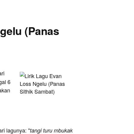
Ngelu (Panas
ari
gal 6
takan
ari lagunya: "
tangi turu mbukak