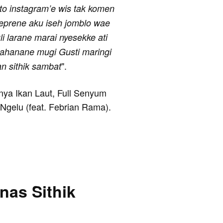
to instagram’e wis tak komen
seprene aku iseh jomblo wae
i larane marai nyesekke ati
kahanane mugi Gusti maringi
".
an sithik sambat
anya Ikan Laut, Full Senyum
Ngelu (feat. Febrian Rama).
nas Sithik