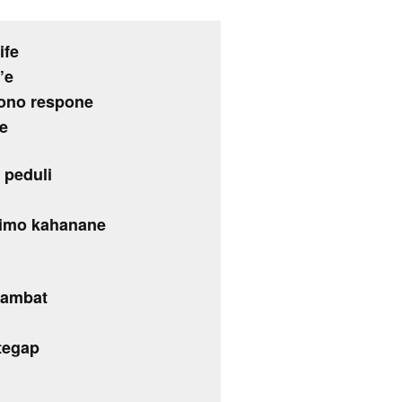
ife
’e
aono respone
e
 peduli
rimo kahanane
sambat
tegap