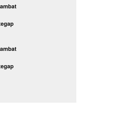
sambat
tegap
sambat
tegap