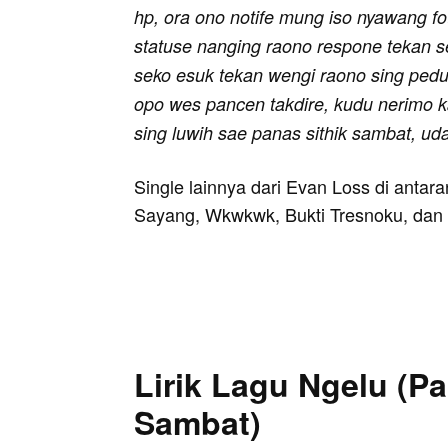
hp, ora ono notife mung iso nyawang fo
statuse nanging raono respone tekan 
seko esuk tekan wengi raono sing pedul
opo wes pancen takdire, kudu nerimo 
sing luwih sae panas sithik sambat, ud
Single lainnya dari Evan Loss di antar
Sayang, Wkwkwk, Bukti Tresnoku, dan 
Lirik Lagu Ngelu (Pa
Sambat)