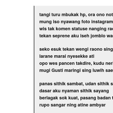
tangi turu mbukak hp, ora ono not
mung iso nyawang foto instagram
wis tak komen statuse nanging r
tekan seprene aku iseh jomblo wa
seko esuk tekan wengi raono sing
larane marai nyesekke ati
opo wes pancen takdire, kudu ne
mugi Gusti maringi sing luwih sae
panas sithik sambat, udan sithik 
dasar aku nyaman sithik sayang
berlagak sok kuat, pasang badan 
rupo sangar ning atine ambyar