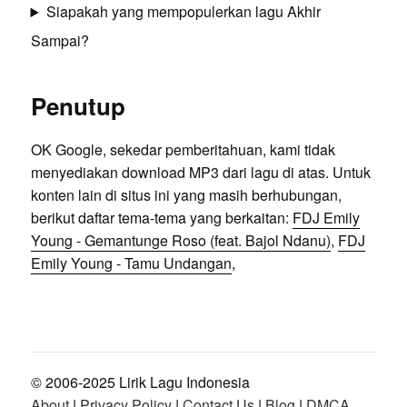
Siapakah yang mempopulerkan lagu Akhir
Sampai?
Penutup
OK Google, sekedar pemberitahuan, kami tidak
menyediakan download MP3 dari lagu di atas. Untuk
konten lain di situs ini yang masih berhubungan,
berikut daftar tema-tema yang berkaitan:
FDJ Emily
Young - Gemantunge Roso (feat. Bajol Ndanu)
,
FDJ
Emily Young - Tamu Undangan
,
© 2006-2025 Lirik Lagu Indonesia
About
|
Privacy Policy
|
Contact Us
|
Blog
|
DMCA