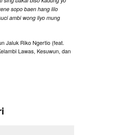
ti sing bakal biso kadung yo
arene sopo baen hang lilo
suci ambi wong liyo mung
un Jaluk Riko Ngertio (feat.
 Kelambi Lawas, Kesuwun, dan
i