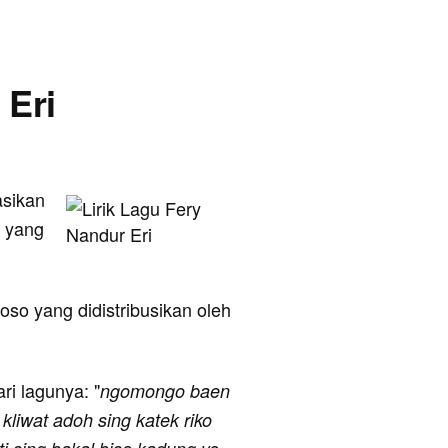
 Eri
kasikan
n yang
so yang didistribusikan oleh
ari lagunya: "
ngomongo baen
liwat adoh sing katek riko