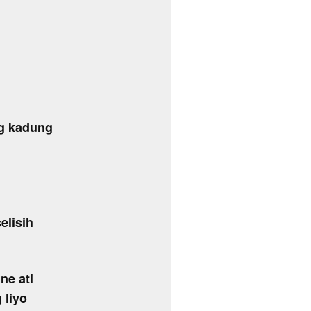
g kadung
elisih
ne ati
 liyo