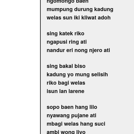
ngomongo baen
mumpung durung kadung
welas sun iki kliwat adoh
sing katek riko
ngapusi ring ati
nandur eri nong njero ati
sing bakal biso
kadung yo mung selisih
riko bagi welas
isun lan larene
sopo baen hang lilo
nyawang pujane ati
mbagi welas hang suci
ambi wong liyo