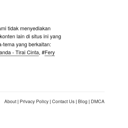
ami tidak menyediakan
onten lain di situs ini yang
a-tema yang berkaitan:
nda - Tirai Cinta
, #
Fery
About
|
Privacy Policy
|
Contact Us
|
Blog
|
DMCA