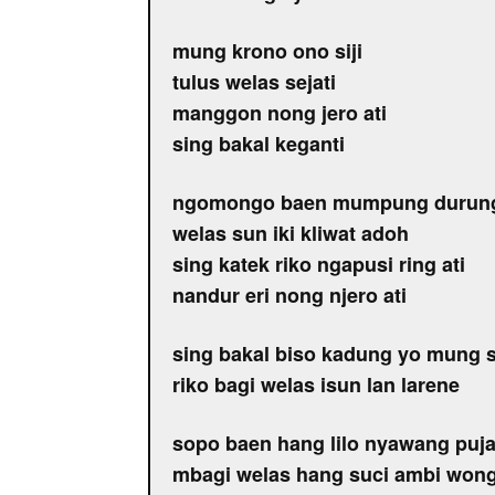
mung krono ono siji
tulus welas sejati
manggon nong jero ati
sing bakal keganti
ngomongo baen mumpung durun
welas sun iki kliwat adoh
sing katek riko ngapusi ring ati
nandur eri nong njero ati
sing bakal biso kadung yo mung s
riko bagi welas isun lan larene
sopo baen hang lilo nyawang puja
mbagi welas hang suci ambi wong