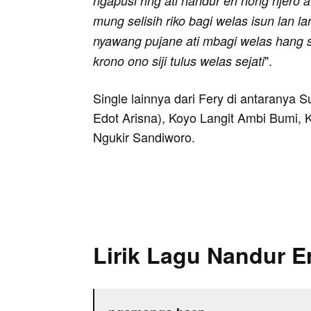
ngapusi ring ati nandur eri nong njero a
mung selisih riko bagi welas isun lan l
nyawang pujane ati mbagi welas hang 
".
krono ono siji tulus welas sejati
Single lainnya dari Fery di antaranya S
Edot Arisna), Koyo Langit Ambi Bumi,
Ngukir Sandiworo.
Lirik Lagu Nandur Er