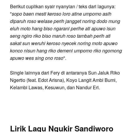
Berikut cuplikan syair nyanyian / teks dari lagunya:
"
sopo baen mesti keroso loro atine umpomo asih
diparuh roso welase perih jangget noring dodo mung
eluh moto hang biso ngarani perihe ati apuwo isun
seng ngiro riko biso maruh roso tambah perih ati
sakat sun weruhi keroso nyecek noring moto apuwo
konco nisun hang riko demeni umpomo riko ngomong
apuwo wes sing ono roso
".
Single lainnya dari Fery di antaranya Sun Jaluk Riko
Ngertio (feat. Edot Arisna), Koyo Langit Ambi Bumi,
Kelambi Lawas, Kesuwun, dan Nandur Eri.
Lirik Lagu Ngukir Sandiworo