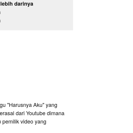
lebih darinya
a
a
 lagu "Harusnya Aku" yang
 berasal dari Youtube dimana
u pemilik video yang