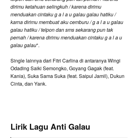
dirimu ketahuan selingkuh / karena dirimu
menduakan cintaku g a l a u galau galau hatiku /
karna dirimu membuat aku cemburu / g a l a u galau
galau hatiku / telpon dan sms sekarang pun tak
pernah / karena dirimu menduakan cintaku g a l a u
galau galau
".
Single lainnya dari Fitri Carlina di antaranya Wingi
Odading Saiki Semongko, Goyang Gagak (feat.
Kania), Suka Sama Suka (feat. Saipul Jamil), Dukun
Cinta, dan Yank.
Lirik Lagu Anti Galau