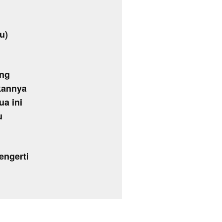
u)
ang
kannya
a ini
u
engerti