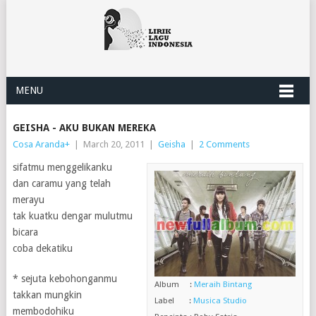
MENU
GEISHA - AKU BUKAN MEREKA
Cosa Aranda
+
|
March 20, 2011
|
Geisha
|
2 Comments
sifatmu menggelikanku
dan caramu yang telah
merayu
tak kuatku dengar mulutmu
bicara
coba dekatiku
* sejuta kebohonganmu
Album :
Meraih Bintang
takkan mungkin
Label :
Musica Studio
membodohiku