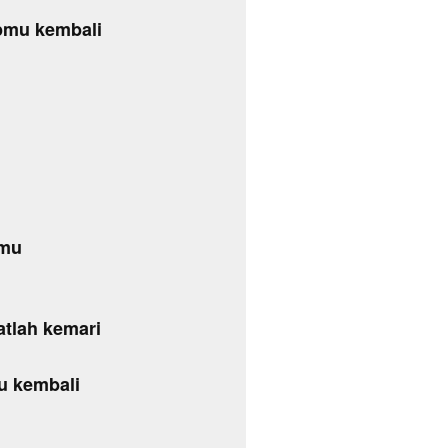
pmu kembali
imu
atlah kemari
u kembali