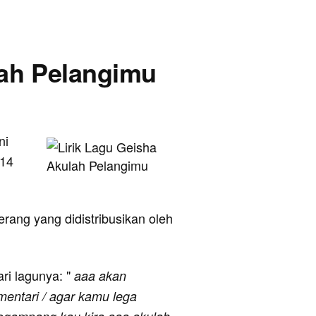
lah Pelangimu
ni
014
erang yang didistribusikan oleh
ari lagunya: "
aaa akan
mentari / agar kamu lega