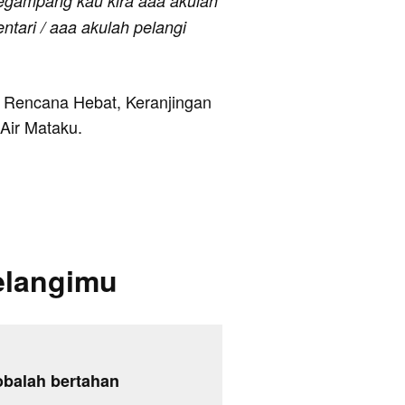
segampang kau kira aaa akulah
ntari / aaa akulah pelangi
ya Rencana Hebat, Keranjingan
 Air Mataku.
elangimu
obalah bertahan