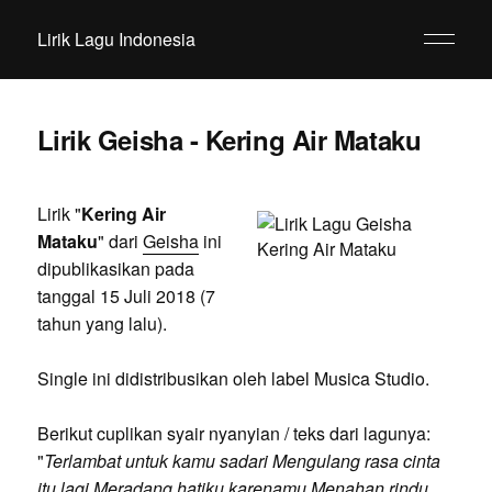
Lirik Lagu Indonesia
Lirik Geisha - Kering Air Mataku
Lirik "
Kering Air
Mataku
" dari
Geisha
ini
dipublikasikan pada
tanggal 15 Juli 2018 (7
tahun yang lalu).
Single ini didistribusikan oleh label Musica Studio.
Berikut cuplikan syair nyanyian / teks dari lagunya:
"
Terlambat untuk kamu sadari Mengulang rasa cinta
itu lagi Meradang hatiku karenamu Menahan rindu