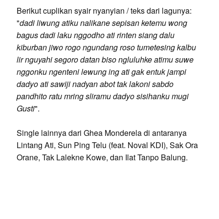
Berikut cuplikan syair nyanyian / teks dari lagunya:
"
dadi liwung atiku nalikane sepisan ketemu wong
bagus dadi laku nggodho ati rinten siang dalu
kiburban jiwo rogo ngundang roso tumetesing kalbu
lir nguyahi segoro datan biso ngluluhke atimu suwe
nggonku ngenteni lewung ing ati gak entuk jampi
dadyo ati sawiji nadyan abot tak lakoni sabdo
pandhito ratu mring sliramu dadyo sisihanku mugi
Gusti
".
Single lainnya dari Ghea Monderela di antaranya
Lintang Ati, Sun Ping Telu (feat. Noval KDI), Sak Ora
Orane, Tak Lalekne Kowe, dan Ilat Tanpo Balung.