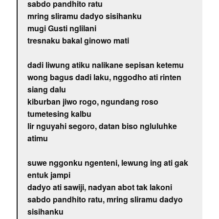
sabdo pandhito ratu
mring sliramu dadyo sisihanku
mugi Gusti nglilani
tresnaku bakal ginowo mati
dadi liwung atiku nalikane sepisan ketemu
wong bagus dadi laku, nggodho ati rinten
siang dalu
kiburban jiwo rogo, ngundang roso
tumetesing kalbu
lir nguyahi segoro, datan biso ngluluhke
atimu
suwe nggonku ngenteni, lewung ing ati gak
entuk jampi
dadyo ati sawiji, nadyan abot tak lakoni
sabdo pandhito ratu, mring sliramu dadyo
sisihanku