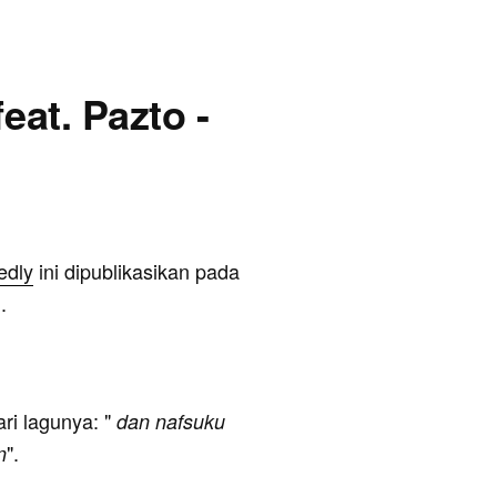
feat. Pazto -
edly
ini dipublikasikan pada
.
ari lagunya: "
dan nafsuku
".
n