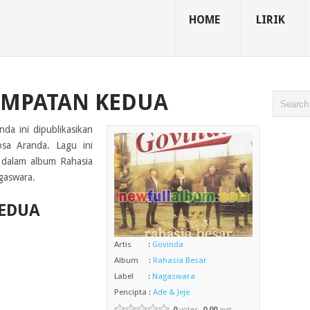
HOME
LIRIK
EMPATAN KEDUA
nda ini dipublikasikan
sa Aranda. Lagu ini
i dalam album Rahasia
agaswara.
KEDUA
Artis :
Govinda
Album :
Rahasia Besar
Label :
Nagaswara
Pencipta :
Ade & Jeje
0
votes,
0.00
avg