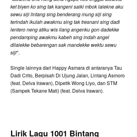
ket biyen ko sing tak kangeni saiki mbok lalekne aku
sewu siji lintang sing benderang mung siji sing
terindah ikulah awakmu sing tak tresnani sing dadi
lentero neng atiku wis ilang angenku gon dadekke
pendamping awakmu kabeh sing indah angel
dilalekke bebarengan sak mandekke wektu sewu
siji
".
Single lainnya dari Happy Asmara di antaranya Tau
Dadi Crito, Berpisah Di Ujung Jalan, Lintang Asmoro
(feat. Delva Irawan), Dipetik Wong Liyo, dan STM
(Sampek Tekane Mati) (feat. Delva Irawan).
Lirik Lagu 1001 Bintang