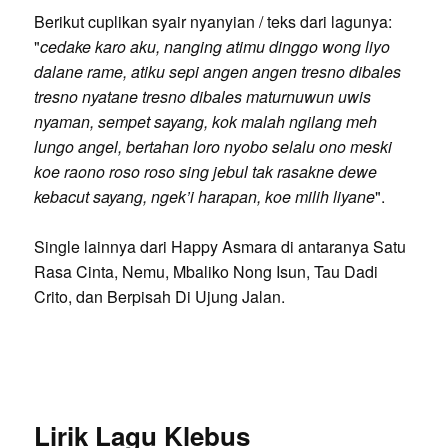
Berikut cuplikan syair nyanyian / teks dari lagunya:
"
cedake karo aku, nanging atimu dinggo wong liyo
dalane rame, atiku sepi angen angen tresno dibales
tresno nyatane tresno dibales maturnuwun uwis
nyaman, sempet sayang, kok malah ngilang meh
lungo angel, bertahan loro nyobo selalu ono meski
koe raono roso roso sing jebul tak rasakne dewe
kebacut sayang, ngek’i harapan, koe milih liyane
".
Single lainnya dari Happy Asmara di antaranya Satu
Rasa Cinta, Nemu, Mbaliko Nong Isun, Tau Dadi
Crito, dan Berpisah Di Ujung Jalan.
Lirik Lagu Klebus