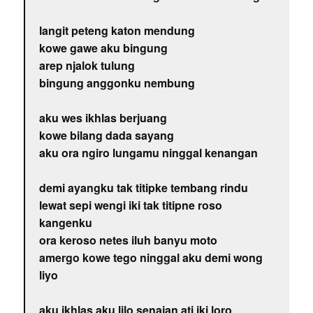
langit peteng katon mendung
kowe gawe aku bingung
arep njalok tulung
bingung anggonku nembung
aku wes ikhlas berjuang
kowe bilang dada sayang
aku ora ngiro lungamu ninggal kenangan
demi ayangku tak titipke tembang rindu
lewat sepi wengi iki tak titipne roso
kangenku
ora keroso netes iluh banyu moto
amergo kowe tego ninggal aku demi wong
liyo
aku ikhlas aku lilo senajan ati iki loro