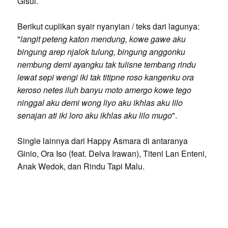
Gisul.
Berikut cuplikan syair nyanyian / teks dari lagunya:
"
langit peteng katon mendung, kowe gawe aku
bingung arep njalok tulung, bingung anggonku
nembung demi ayangku tak tulisne tembang rindu
lewat sepi wengi iki tak titipne roso kangenku ora
keroso netes iluh banyu moto amergo kowe tego
ninggal aku demi wong liyo aku ikhlas aku lilo
senajan ati iki loro aku ikhlas aku lilo mugo
".
Single lainnya dari Happy Asmara di antaranya
Ginio, Ora Iso (feat. Delva Irawan), Titeni Lan Enteni,
Anak Wedok, dan Rindu Tapi Malu.