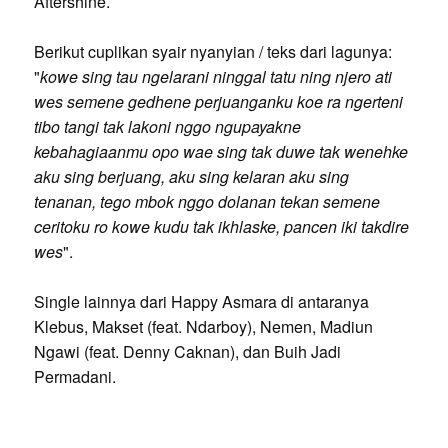
Aftershine.
Berikut cuplikan syair nyanyian / teks dari lagunya:
"
kowe sing tau ngelarani ninggal tatu ning njero ati
wes semene gedhene perjuanganku koe ra ngerteni
tibo tangi tak lakoni nggo ngupayakne
kebahagiaanmu opo wae sing tak duwe tak wenehke
aku sing berjuang, aku sing kelaran aku sing
tenanan, tego mbok nggo dolanan tekan semene
ceritoku ro kowe kudu tak ikhlaske, pancen iki takdire
wes
".
Single lainnya dari Happy Asmara di antaranya
Klebus, Makset (feat. Ndarboy), Nemen, Madiun
Ngawi (feat. Denny Caknan), dan Buih Jadi
Permadani.