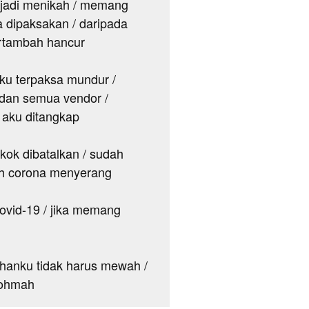
ak jadi menikah / memang
a dipaksakan / daripada
rtambah hancur
iku terpaksa mundur /
 dan semua vendor /
a aku ditangkap
kok dibatalkan / sudah
ah corona menyerang
ovid-19 / jika memang
hanku tidak harus mewah /
rohmah