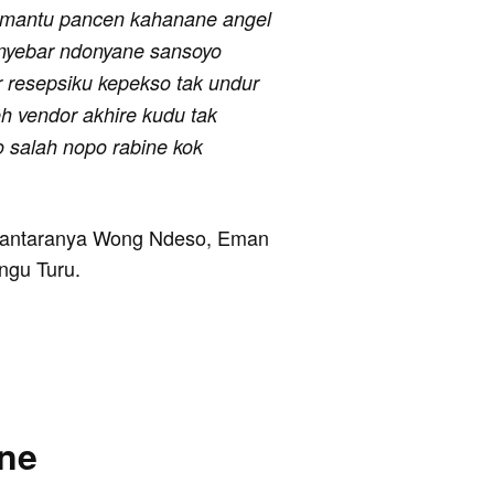
os mantu pancen kahanane angel
 nyebar ndonyane sansoyo
 resepsiku kepekso tak undur
h vendor akhire kudu tak
o salah nopo rabine kok
i antaranya Wong Ndeso, Eman
ngu Turu.
ane