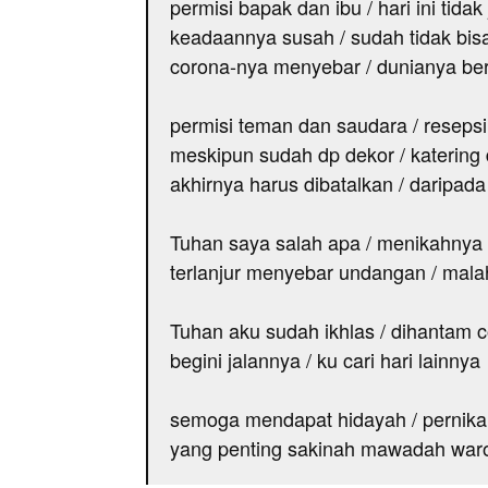
permisi bapak dan ibu / hari ini tid
keadaannya susah / sudah tidak bis
corona-nya menyebar / dunianya be
permisi teman dan saudara / reseps
meskipun sudah dp dekor / katering
akhirnya harus dibatalkan / daripad
Tuhan saya salah apa / menikahnya 
terlanjur menyebar undangan / mal
Tuhan aku sudah ikhlas / dihantam c
begini jalannya / ku cari hari lainnya
semoga mendapat hidayah / pernika
yang penting sakinah mawadah wa