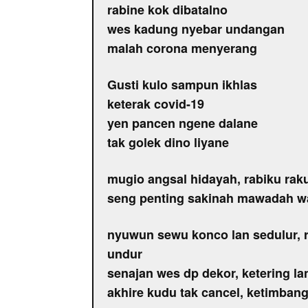
rabine kok dibatalno
wes kadung nyebar undangan
malah corona menyerang
Gusti kulo sampun ikhlas
keterak covid-19
yen pancen ngene dalane
tak golek dino liyane
mugio angsal hidayah, rabiku ra
seng penting sakinah mawadah 
nyuwun sewu konco lan sedulur, 
undur
senajan wes dp dekor, ketering l
akhire kudu tak cancel, ketimbang