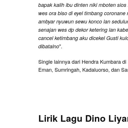
bapak kalih ibu dinten niki mboten si
wes ora biso di eyel timbang coronane
ambyar nyuwun sewu konco lan sedulur
senajan wes dp dekor ketering lan kabe
cancel ketimbang aku dicekel Gusti kul
".
dibatalno
Single lainnya dari Hendra Kumbara d
Eman, Sumringah, Kadaluorso, dan Sa
Lirik Lagu Dino Liy