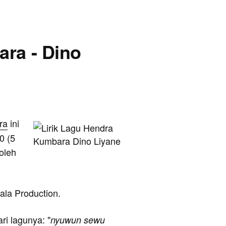
ara - Dino
ra
ini
0 (5
 oleh
lala Production.
ari lagunya: "
nyuwun sewu