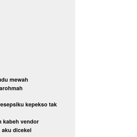
kudu mewah
warohmah
resepsiku kepekso tak
an kabeh vendor
 aku dicekel