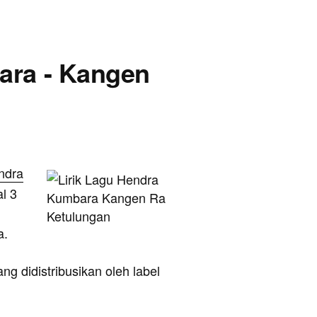
ara - Kangen
ndra
l 3
a.
g didistribusikan oleh label