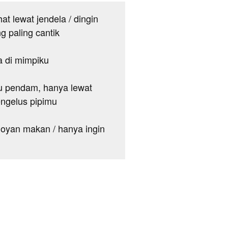
at lewat jendela / dingin
 paling cantik
a di mimpiku
ku pendam, hanya lewat
engelus pipimu
k doyan makan / hanya ingin