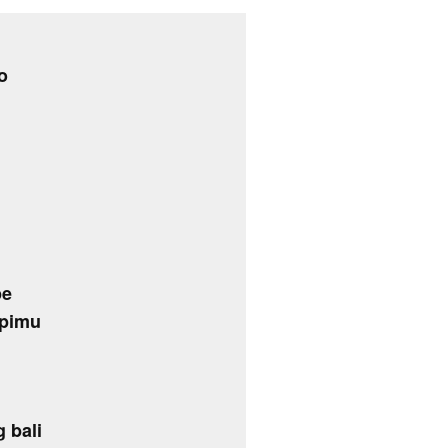
o
pe
ipimu
 bali