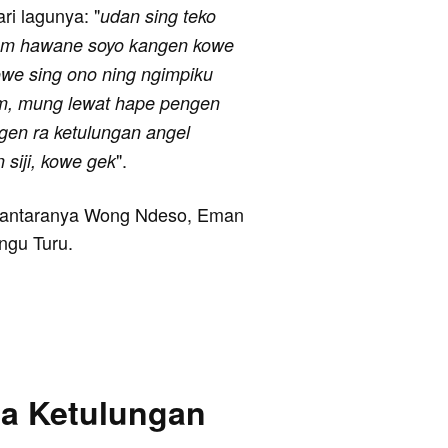
ari lagunya: "
udan sing teko
dem hawane soyo kangen kowe
owe sing ono ning ngimpiku
em, mung lewat hape pengen
gen ra ketulungan angel
".
siji, kowe gek
i antaranya Wong Ndeso, Eman
ngu Turu.
Ra Ketulungan