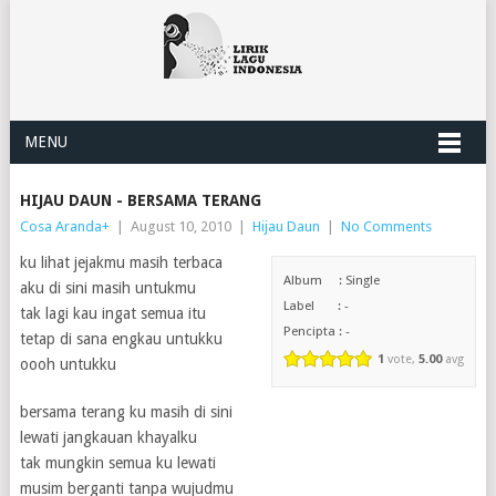
MENU
HIJAU DAUN - BERSAMA TERANG
Cosa Aranda
+
|
August 10, 2010
|
Hijau Daun
|
No Comments
ku lihat jejakmu masih terbaca
Album : Single
aku di sini masih untukmu
Label : -
tak lagi kau ingat semua itu
Pencipta : -
tetap di sana engkau untukku
1
vote,
5.00
avg
oooh untukku
bersama terang ku masih di sini
lewati jangkauan khayalku
tak mungkin semua ku lewati
musim berganti tanpa wujudmu