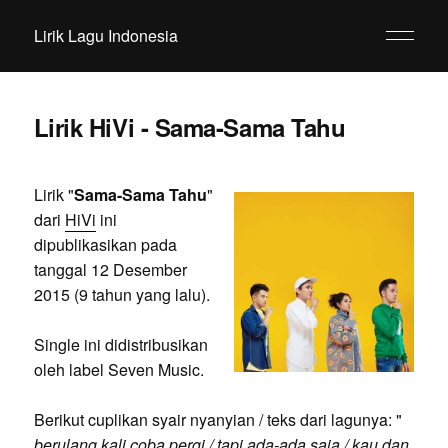
Lirik Lagu Indonesia
Lirik HiVi - Sama-Sama Tahu
Lirik "
Sama-Sama Tahu
"
dari
HiVi
ini
dipublikasikan pada
tanggal 12 Desember
2015 (9 tahun yang lalu).
Single ini didistribusikan
oleh label Seven Music.
Berikut cuplikan syair nyanyian / teks dari lagunya: "
berulang kali coba pergi / tapi ada-ada saja / kau dan