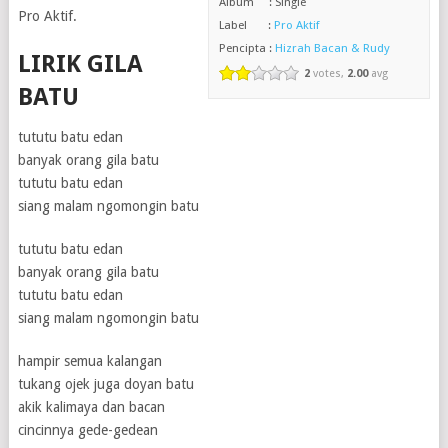
Album : Single
Pro Aktif.
Label :
Pro Aktif
Pencipta :
Hizrah Bacan & Rudy
LIRIK GILA
2
votes,
2.00
avg
BATU
tututu batu edan
banyak orang gila batu
tututu batu edan
siang malam ngomongin batu
tututu batu edan
banyak orang gila batu
tututu batu edan
siang malam ngomongin batu
hampir semua kalangan
tukang ojek juga doyan batu
akik kalimaya dan bacan
cincinnya gede-gedean