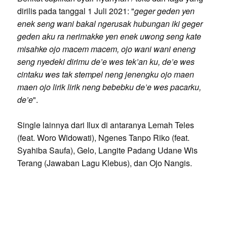
dirilis pada tanggal 1 Juli 2021: "
geger geden yen
enek seng wani bakal ngerusak hubungan iki geger
geden aku ra nerimakke yen enek uwong seng kate
misahke ojo macem macem, ojo wani wani eneng
seng nyedeki dirimu de’e wes tek’an ku, de’e wes
cintaku wes tak stempel neng jenengku ojo maen
maen ojo lirik lirik neng bebebku de’e wes pacarku,
de’e
".
Single lainnya dari Ilux di antaranya Lemah Teles
(feat. Woro Widowati), Ngenes Tanpo Riko (feat.
Syahiba Saufa), Gelo, Langite Padang Udane Wis
Terang (Jawaban Lagu Klebus), dan Ojo Nangis.