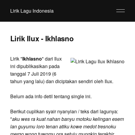
Lirik Lagu Indonesia
Lirik Ilux - Ikhlasno
Lirik "
Ikhlasno
" dari Ilux
ini dipublikasikan pada
tanggal 7 Juli 2019 (6
tahun yang lalu) dan diciptakan sendiri oleh Ilux.
Belum ada info detil tentang single ini.
Berikut cuplikan syair nyanyian / teks dari lagunya:
"
aku wes ra kuat nahan banyu motoku kelingan esem
lan guyumu loro tenan atiku kowe medot tresnoku
mergo wong tuwomu ora setuju mungkin terakhir