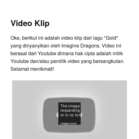
Video Klip
Oke, berikut ini adalah video klip dari lagu "Gold"
yang dinyanyikan oleh Imagine Dragons. Video ini
berasal dari Youtube dimana hak cipta adalah milik
Youtube dan/atau pemilik video yang bersangkutan.
Selamat menikmati!