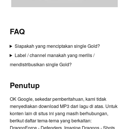
FAQ
Siapakah yang menciptakan single Gold?
Label / channel manakah yang merilis /
mendistribusikan single Gold?
Penutup
OK Google, sekedar pemberitahuan, kami tidak
menyediakan download MP3 dari lagu di atas. Untuk
konten lain di situs ini yang masih berhubungan,
berikut daftar tema-tema yang berkaitan:
DragonForce - Defenders
,
Imagine Dragons - Shots
,