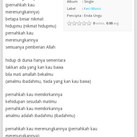
Album : Single
(pernahkah kau
Label :
Keci Music
merenungkannya)
Pencipta : Enda Ungu
betapa besar nikmat
0
votes,
0.00
avg
hidupmu (nikmat hidupmu)
pernahkah kau
merenungkannya
semuanya pemberian Allah
hidup di dunia hanya sementara
takkan ada yang kan kau bawa
bila mati amallah bekalmu
(amalmu ibadahmu, tiada yang kan kau bawa)
pernahkah kau memikirkannya
kehidupan sesudah matimu
pernahkah kau memikirkannya
amalmu adalah ibadahmu (ibadahmu)
pernahkah kau merenungkannya (pernahkah kau
merenungkannya)