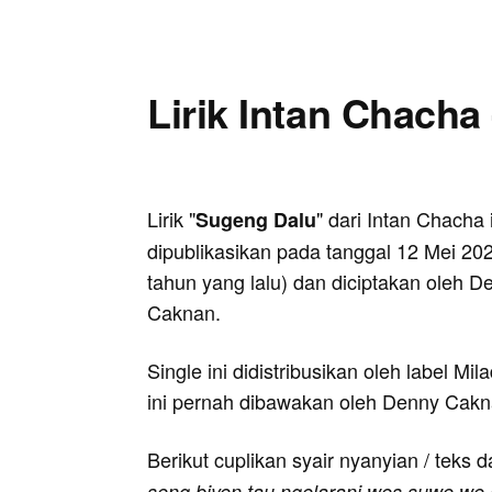
Lirik Intan Chacha
Lirik "
" dari Intan Chacha 
Sugeng Dalu
dipublikasikan pada tanggal 12 Mei 202
tahun yang lalu) dan diciptakan oleh D
Caknan.
Single ini didistribusikan oleh label M
ini pernah dibawakan oleh Denny Cakn
Berikut cuplikan syair nyanyian / teks d
seng biyen tau ngelarani wes suwe we