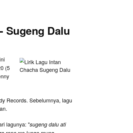
 - Sugeng Dalu
ini
0 (5
enny
ilady Records. Sebelumnya, lagu
an.
ari lagunya: "
sugeng dalu ati
 ra rene we lungo mung