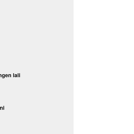
gen lali
ni