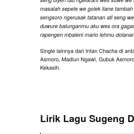
masalah sepele we golek liane tambah 
sengsoro ngerusak tatanan ati seng we
duwure balunganmu aku wes ora gagas 
rapengen mbaleni mario lehmu dolanan
Single lainnya dari Intan Chacha di ant
Asmoro, Madiun Ngawi, Gubuk Asmoro
Kekasih.
Lirik Lagu Sugeng D