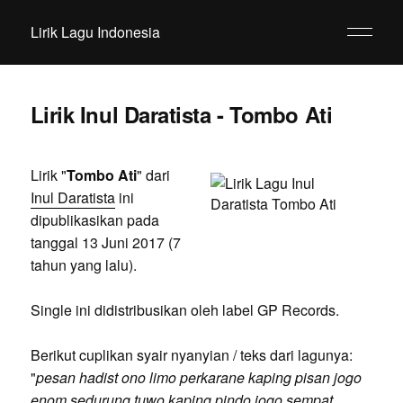
Lirik Lagu Indonesia
Lirik Inul Daratista - Tombo Ati
Lirik "
Tombo Ati
" dari
Inul Daratista
ini
dipublikasikan pada
tanggal 13 Juni 2017 (7
tahun yang lalu).
Single ini didistribusikan oleh label GP Records.
Berikut cuplikan syair nyanyian / teks dari lagunya:
"
pesan hadist ono limo perkarane kaping pisan jogo
enom sedurung tuwo kaping pindo jogo sempat