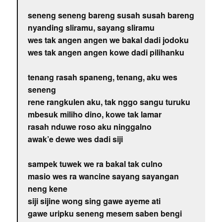
seneng seneng bareng susah susah bareng
nyanding sliramu, sayang sliramu
wes tak angen angen we bakal dadi jodoku
wes tak angen angen kowe dadi pilihanku
tenang rasah spaneng, tenang, aku wes
seneng
rene rangkulen aku, tak nggo sangu turuku
mbesuk miliho dino, kowe tak lamar
rasah nduwe roso aku ninggalno
awak’e dewe wes dadi siji
sampek tuwek we ra bakal tak culno
masio wes ra wancine sayang sayangan
neng kene
siji sijine wong sing gawe ayeme ati
gawe uripku seneng mesem saben bengi